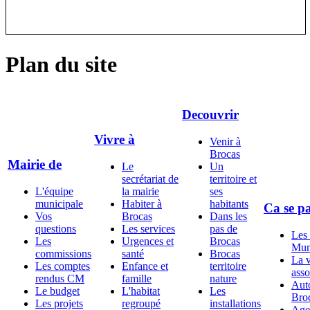
Plan du site
Decouvrir
Vivre à
Venir à
Brocas
Mairie de
Le
Un
secrétariat de
territoire et
L'équipe
la mairie
ses
municipale
Habiter à
habitants
Ca se pa
Vos
Brocas
Dans les
questions
Les services
pas de
Les 
Les
Urgences et
Brocas
Mun
commissions
santé
Brocas
La v
Les comptes
Enfance et
territoire
asso
rendus CM
famille
nature
Aut
Le budget
L'habitat
Les
Bro
Les projets
regroupé
installations
Age