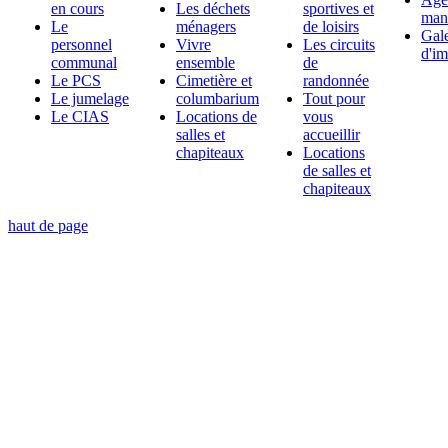
en cours
Les déchets
sportives et
mani
Le
ménagers
de loisirs
Gale
personnel
Vivre
Les circuits
d'i
communal
ensemble
de
Le PCS
Cimetière et
randonnée
Le jumelage
columbarium
Tout pour
Le CIAS
Locations de
vous
salles et
accueillir
chapiteaux
Locations
de salles et
chapiteaux
haut de page